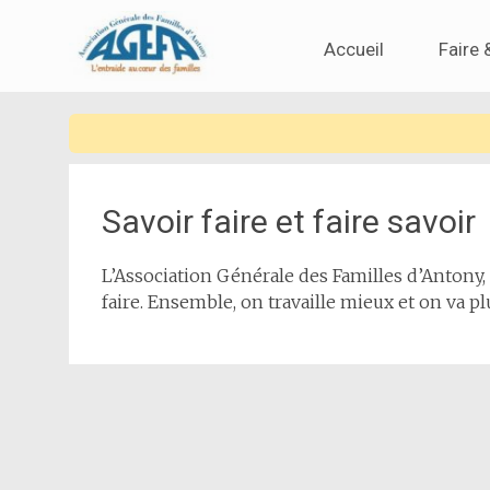
Skip
Accueil
Faire 
to
content
L'entraide au coeur des familles
AGEFA
Savoir faire et faire savoir
L’Association Générale des Familles d’Antony,
faire. Ensemble, on travaille mieux et on va pl