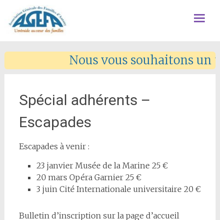
Skip
L'entraide au coeur des familles
AGEFA
to
Nous vous souhaitons un trè
conten
Spécial adhérents –
Escapades
Escapades à venir :
23 janvier Musée de la Marine 25 €
20 mars Opéra Garnier 25 €
3 juin Cité Internationale universitaire 20 €
Bulletin d’inscription sur la page d’accueil